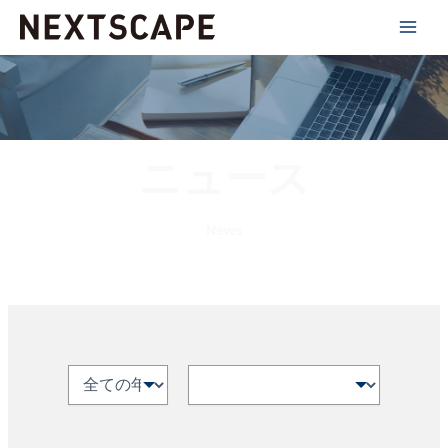
内
容
を
ス
キ
ッ
ニュース
プ
News