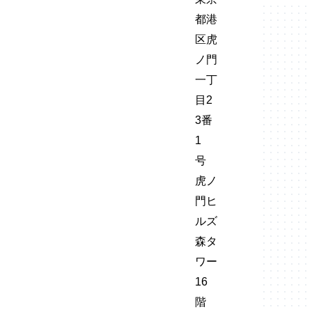
都港
区虎
ノ門
一丁
目2
3番
1
号
虎ノ
門ヒ
ルズ
森タ
ワー
16
階