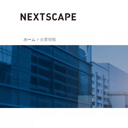
内
容
を
ス
キ
ホーム
企業情報
ッ
プ