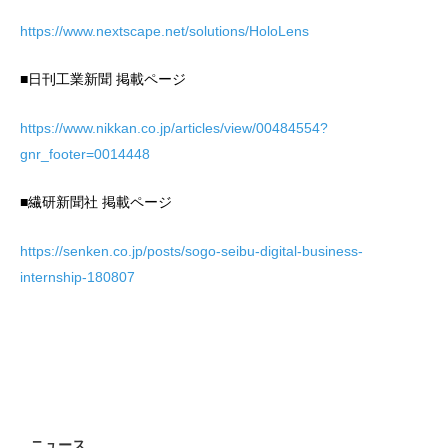
https://www.nextscape.net/solutions/HoloLens
■日刊工業新聞 掲載ページ
https://www.nikkan.co.jp/articles/view/00484554?
gnr_footer=0014448
■繊研新聞社 掲載ページ
https://senken.co.jp/posts/sogo-seibu-digital-business-
internship-180807
ニュース