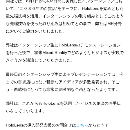
同社では、8月1日からの3日間に実施したインターンシップにお
いて、“２０３０年の百貨店”をテーマに、HoloLensを始めとした
最先端技術を活用、インターンシップの取り組みとしてこのよう
な先端技術を使った取り組みは初めてとの事で、弊社はMR分野
においてご協力をいたしました。
弊社はインターンシップ生にHoloLensのデモンストレーション
を行った後で、将来Mixed Realityでどのようなビジネスが実現で
きそうかを議論していただきました。
最終日のインターンシップ生によるプレゼンテーションでは、今
までの百貨店にはない斬新なアイディアが多数発表され、そご
う・西武様にとっても非常に刺激的な企画となったようです。
弊社は、これからもHoloLensを活用したビジネス創出のお手伝
いをしてまいります。
HoloLensの導入開発支援のお問合せは
こちら
からどうぞ