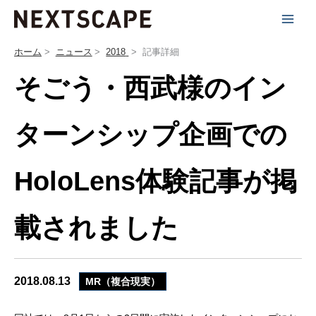
内
容
を
ホーム
ニュース
2018
記事詳細
ス
そごう・西武様のイン
キ
ッ
プ
ターンシップ企画での
HoloLens体験記事が掲
載されました
2018.08.13
MR（複合現実）