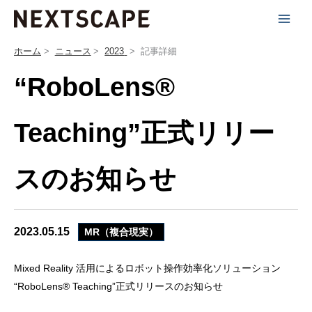
内
容
を
ホーム
ニュース
2023
記事詳細
ス
“RoboLens®
キ
ッ
プ
Teaching”正式リリー
スのお知らせ
2023.05.15
MR（複合現実）
Mixed Reality 活用によるロボット操作効率化ソリューション
“RoboLens® Teaching”正式リリースのお知らせ