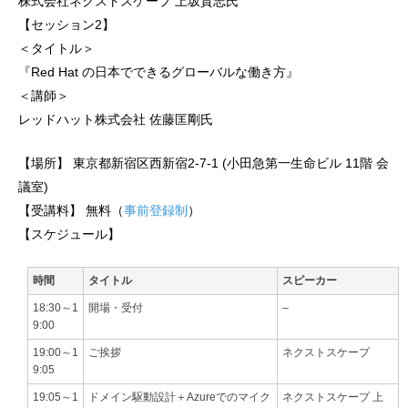
株式会社ネクストスケープ 上坂貴志氏
【セッション2】
＜タイトル＞
『Red Hat の日本でできるグローバルな働き方』
＜講師＞
レッドハット株式会社 佐藤匡剛氏
【場所】 東京都新宿区西新宿2-7-1 (小田急第一生命ビル 11階 会
議室)
【受講料】 無料（
事前登録制
）
【スケジュール】
時間
タイトル
スピーカー
18:30～1
開場・受付
–
9:00
19:00～1
ご挨拶
ネクストスケープ
9:05
19:05～1
ドメイン駆動設計＋Azureでのマイク
ネクストスケープ 上