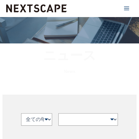
内
容
を
ス
キ
ッ
ニュース
プ
News