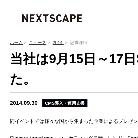
内
容
を
ス
キ
ホーム
ニュース
2014
記事詳細
ッ
当社は9月15日～17日Si
プ
た。
2014.09.30
CMS導入・運用支援
同イベントでは様々な国から集まった企業によるプレゼン